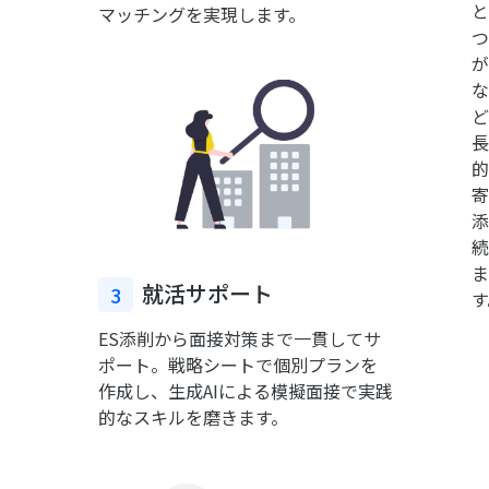
と
マッチングを実現します。
つ
が
な
ど
長
的
寄
添
続
ま
就活サポート
3
す
ES添削から面接対策まで一貫してサ
ポート。戦略シートで個別プランを
作成し、生成AIによる模擬面接で実践
的なスキルを磨きます。