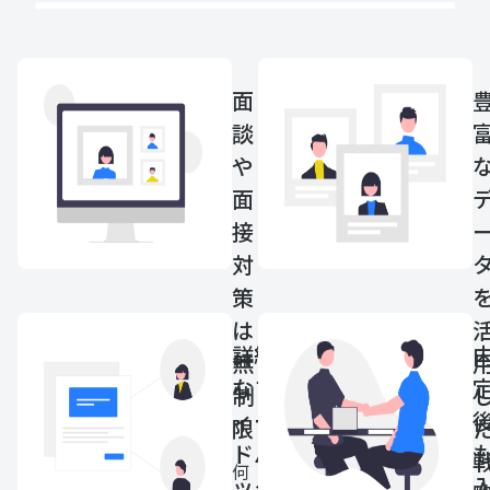
面
談
や
面
接
対
策
は
詳細
無
なフ
制
ィー
限
ドバ
何
ック