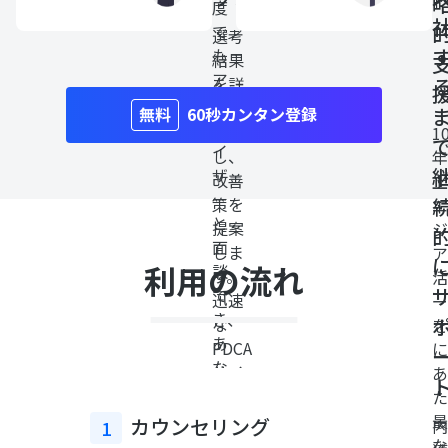
度
で
選考
も
結果
ア
を詳
ド
細に
60秒カンタン登録
バ
分析
1
イ
し、
年
ザ
改善
上
ー
策を
エ
と
提案
ジ
面
しま
ア
利用の流れ
談
す。
活
で
迅速
ー
き、
な
を
あ
PDCA
に
な
サイ
あ
た
クル
た
の
でス
最
カウンセリング
内
1
ペ
キル
な