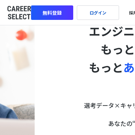
無料登録
ログイン
採
エンジニ
もっ
もっと
あ
選考データ×キャ
あなたの