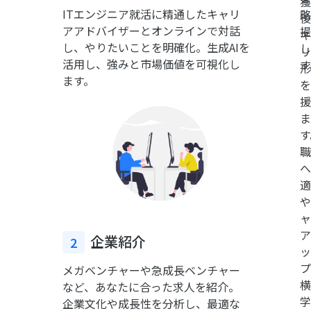
獲
ース
ITエンジニア就活に精通したキャリ
を向
略
後
に
アアドバイザーとオンラインで対話
上さ
提
キ
合
し、やりたいことを明確化。生成AIを
せ、
し
リ
わ
活用し、強みと市場価値を可視化し
成長
す
形
せ
ます。
をサ
を
て
ポー
援
柔
トし
ま
軟
ま
す
に
す。
職
サ
へ
ポ
適
ー
や
ト
ャ
し
ア
企業紹介
2
ま
ッ
す。
プ
メガベンチャーや急成長ベンチャー
横
など、あなたに合った求人を紹介。
学
企業文化や成長性を分析し、最適な