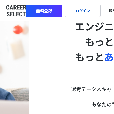
無料登録
ログイン
採
エンジニ
もっ
もっと
あ
選考データ×キャ
あなたの