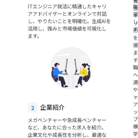
獲
ース
ITエンジニア就活に精通したキャリ
を向
略
後
に
アアドバイザーとオンラインで対話
上さ
提
キ
合
し、やりたいことを明確化。生成AIを
せ、
し
リ
わ
活用し、強みと市場価値を可視化し
成長
す
形
せ
ます。
をサ
を
て
ポー
援
柔
トし
ま
軟
ま
す
に
す。
職
サ
へ
ポ
適
ー
や
ト
ャ
し
ア
企業紹介
2
ま
ッ
す。
プ
メガベンチャーや急成長ベンチャー
横
など、あなたに合った求人を紹介。
学
企業文化や成長性を分析し、最適な