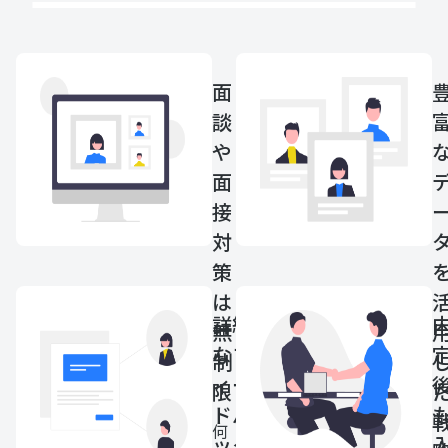
面
談
や
面
接
対
策
は
詳細
無
なフ
制
ィー
限
ドバ
何
ック