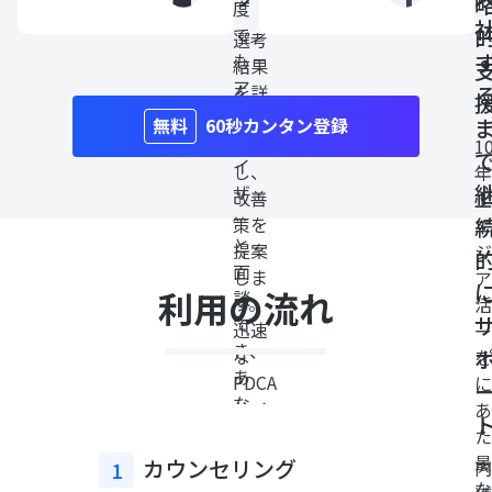
度
で
選考
も
結果
ア
を詳
ド
細に
60秒カンタン登録
バ
分析
1
イ
し、
年
ザ
改善
上
ー
策を
エ
と
提案
ジ
面
しま
ア
利用の流れ
談
す。
活
で
迅速
ー
き、
な
を
あ
PDCA
に
な
サイ
あ
た
クル
た
の
でス
最
カウンセリング
内
1
ペ
キル
な