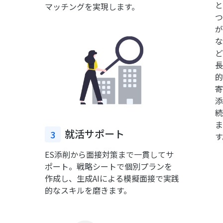
と
マッチングを実現します。
つ
が
な
ど
長
的
寄
添
続
ま
就活サポート
3
す
ES添削から面接対策まで一貫してサ
ポート。戦略シートで個別プランを
作成し、生成AIによる模擬面接で実践
的なスキルを磨きます。