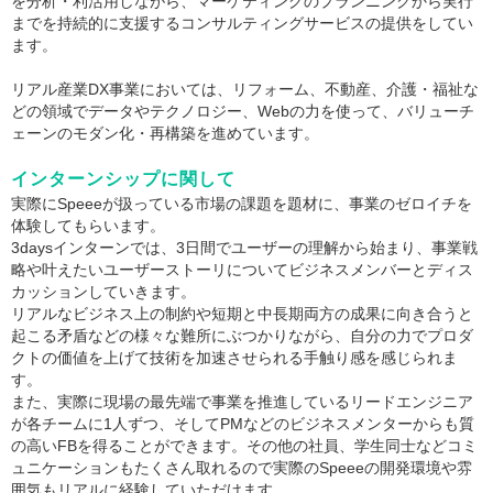
を分析・利活用しながら、マーケティングのプランニングから実行
までを持続的に支援するコンサルティングサービスの提供をしてい
ます。
リアル産業DX事業においては、リフォーム、不動産、介護・福祉な
どの領域でデータやテクノロジー、Webの力を使って、バリューチ
ェーンのモダン化・再構築を進めています。
インターンシップに関して
実際にSpeeeが扱っている市場の課題を題材に、事業のゼロイチを
体験してもらいます。
3daysインターンでは、3日間でユーザーの理解から始まり、事業戦
略や叶えたいユーザーストーリについてビジネスメンバーとディス
カッションしていきます。
リアルなビジネス上の制約や短期と中長期両方の成果に向き合うと
起こる矛盾などの様々な難所にぶつかりながら、自分の力でプロダ
クトの価値を上げて技術を加速させられる手触り感を感じられま
す。
また、実際に現場の最先端で事業を推進しているリードエンジニア
が各チームに1人ずつ、そしてPMなどのビジネスメンターからも質
の高いFBを得ることができます。その他の社員、学生同士などコミ
ュニケーションもたくさん取れるので実際のSpeeeの開発環境や雰
囲気もリアルに経験していただけます。