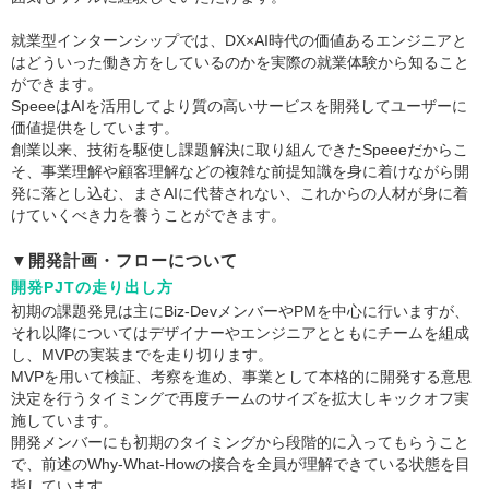
就業型インターンシップでは、DX×AI時代の価値あるエンジニアと
はどういった働き方をしているのかを実際の就業体験から知ること
ができます。
SpeeeはAIを活用してより質の高いサービスを開発してユーザーに
価値提供をしています。
創業以来、技術を駆使し課題解決に取り組んできたSpeeeだからこ
そ、事業理解や顧客理解などの複雑な前提知識を身に着けながら開
発に落とし込む、まさAIに代替されない、これからの人材が身に着
けていくべき力を養うことができます。
▼開発計画・フローについて
開発PJTの走り出し方
初期の課題発見は主にBiz-DevメンバーやPMを中心に行いますが、
それ以降についてはデザイナーやエンジニアとともにチームを組成
し、MVPの実装までを走り切ります。
MVPを用いて検証、考察を進め、事業として本格的に開発する意思
決定を行うタイミングで再度チームのサイズを拡大しキックオフ実
施しています。
開発メンバーにも初期のタイミングから段階的に入ってもらうこと
で、前述のWhy-What-Howの接合を全員が理解できている状態を目
指しています。