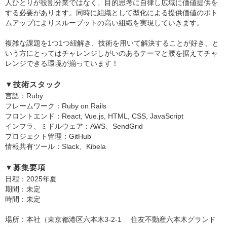
人ひとりが役割分業ではなく、目的思考に自律し広域に価値提供を
する必要があります。同時に組織として型化による提供価値のボト
ムアップによりスループットの高い組織を実現していきます。
複雑な課題を1つ1つ紐解き、技術を用いて解決することが好き、と
いう方にとってはチャレンジしがいのあるテーマと腰を据えてチャ
レンジできる環境が揃っています！
▼技術スタック
言語：Ruby
フレームワーク：Ruby on Rails
フロントエンド：React, Vue.js, HTML, CSS, JavaScript
インフラ、ミドルウェア：AWS、SendGrid
プロジェクト管理：GitHub
情報共有ツール：Slack、Kibela
▼募集要項
日程：2025年夏
期間：未定
時間：未定
場所：本社（東京都港区六本木3-2-1 住友不動産六本木グランド