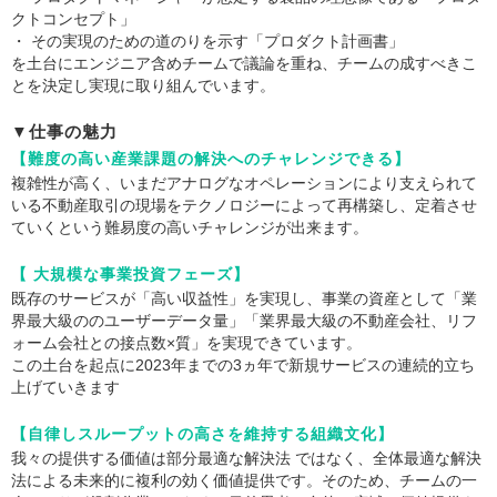
クトコンセプト」
・ その実現のための道のりを示す「プロダクト計画書」
を土台にエンジニア含めチームで議論を重ね、チームの成すべきこ
とを決定し実現に取り組んでいます。
▼仕事の魅力
【難度の高い産業課題の解決へのチャレンジできる】
複雑性が高く、いまだアナログなオペレーションにより支えられて
いる不動産取引の現場をテクノロジーによって再構築し、定着させ
ていくという難易度の高いチャレンジが出来ます。
【 大規模な事業投資フェーズ】
既存のサービスが「高い収益性」を実現し、事業の資産として「業
界最大級ののユーザーデータ量」「業界最大級の不動産会社、リフ
ォーム会社との接点数×質」を実現できています。
この土台を起点に2023年までの3ヵ年で新規サービスの連続的立ち
上げていきます
【自律しスループットの高さを維持する組織文化】
我々の提供する価値は部分最適な解決法 ではなく、全体最適な解決
法による未来的に複利の効く価値提供です。そのため、チームの一