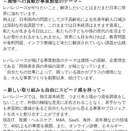
～感情への貢献が事業創造のテーマ～
レバレジーズがやりたいこと、解決したいことはまだまだ日本に世
界に溢れています。
例えば、日本国内の問題として少子高齢化による生産年齢人口減少
は深刻な社会課題です。このままでは日本経済はますます衰退し、
私たちが生きる今日以上に、私たちの子どもや孫の世代の生活まで
もが脅かされるかもしれません。世界にも目を向ければ、教育問題
や食料問題、インフラ整備など未だに解決されていない課題が山積
みです。
レバレジーズが掲げる事業創造のテーマは感情への貢献。企業理念
である「関係者全員の幸福の追求」が核となっています。
「自分たちの仕事によって、困っている誰かがプラスの感情にな
る」そんな事業づくりを創業以来、続けています。
～新しい取り組みも自由にスピード感を持って～
レバレジーズでは、独立資本経営、つまり未上場かつ資金調達をし
ないことで、外部の極端な意見に左右されることなく、若手からで
も本質的に価値があると自分たちが心から思える事業やプロジェク
トを次々と創り出すことができます。
現在IT、医療・ヘルスケア、M&A、SaaS、海外、若年層などの領域
で、40以上もの事業を展開。また、オンライン診療、エネルギー、