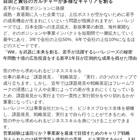
自由と責任のカルチャーが多様なキャリアを創る
若手から重要ポジションに抜擢
成熟・衰退期に入った企業では、上位ポストが空かないために若手
の成長機会が生まれにくいという問題が指摘されますが、レバレジ
ーズでは、日本全国への支店拡大、新規事業の創造、海外展開な
ど、そのポジションや事業インパクトを短期間で一層拡大していく
最中にあり、3年で会社の上位50%、6年で会社の上位10%になるほ
どのスピードです。
「Will」を武器に未来を創る。若手が活躍するレバレジーズの秘密
年間数十億の広告投資をする新卒1年目が圧倒的な成果を残せた理由
世の中から求められるビジネススキルを
仕事の基本は「課題発見」「戦略策定」「実行」の3つのステップで
成り立ちます。しかし、近年では課題発見や戦略策定はフレームワ
ークの浸透により人や企業によっての差が生まれにくくなっている
ため、課題発見から実行までの一貫性と実行部分をやり切れるかが
重要になっています。
レバレジーズは事業会社だからこそ、ビジネスプロセス全体を俯瞰
し、課題発見、戦略策定、実行まで自ら行うことができるため、今
世の中から求められるビジネススキルを身につけることができま
す。
営業経験は遠回りか？事業家を最速で目指すためのキャリア戦略
与えられたのは経営課題と億単位の予算。 どう実現するかは、入社