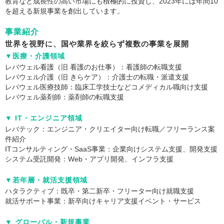
教育など成長性の高い市場にも積極的に投資し、2023年には年間10
を超える新規事業を創出しています。
事業紹介
世界を視野に、国や業界を絞らず複数の事業を展開
▼医療・介護領域
レバウェル看護（旧 看護のお仕事）：看護師の転職支援
レバウェル介護（旧 きらケア）：介護士の転職・派遣支援
レバウェル医療技師：臨床工学技士などコメディカル職向け支援
レバウェル薬剤師：薬剤師の転職支援
▼ IT・エンジニア領域
レバテック：エンジニア・クリエイター向け転職／フリーランス案
件紹介
ITコンサルティング・SaaS事業：企業向けシステム支援、開発支援
システム受託開発：Web・アプリ開発、インフラ支援
▼若年層・就活支援領域
ハタラクティブ：既卒・第二新卒・フリーター向け就職支援
就活サポート事業：新卒向けキャリア支援イベント・サービス
▼ グローバル・新規事業