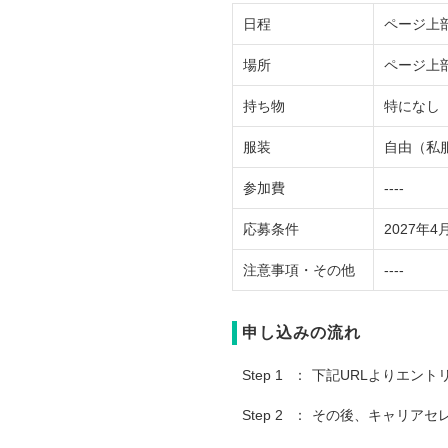
日程
ページ上
場所
ページ上
持ち物
特になし
服装
自由（私
参加費
----
応募条件
2027年
注意事項・その他
----
申し込みの流れ
Step 1
下記URLよりエント
Step 2
その後、キャリアセ