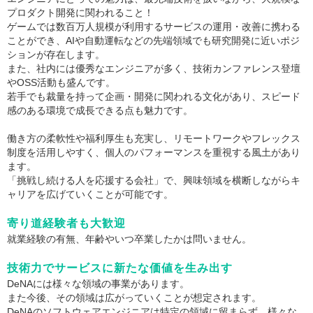
プロダクト開発に関われること！
ゲームでは数百万人規模が利用するサービスの運用・改善に携わる
ことができ、AIや自動運転などの先端領域でも研究開発に近いポジ
ションが存在します。
また、社内には優秀なエンジニアが多く、技術カンファレンス登壇
やOSS活動も盛んです。
若手でも裁量を持って企画・開発に関われる文化があり、スピード
感のある環境で成長できる点も魅力です。
働き方の柔軟性や福利厚生も充実し、リモートワークやフレックス
制度を活用しやすく、個人のパフォーマンスを重視する風土があり
ます。
「挑戦し続ける人を応援する会社」で、興味領域を横断しながらキ
ャリアを広げていくことが可能です。
寄り道経験者も大歓迎
就業経験の有無、年齢やいつ卒業したかは問いません。
技術力でサービスに新たな価値を生み出す
DeNAには様々な領域の事業があります。
また今後、その領域は広がっていくことが想定されます。
DeNAのソフトウェアエンジニアは特定の領域に留まらず、様々な