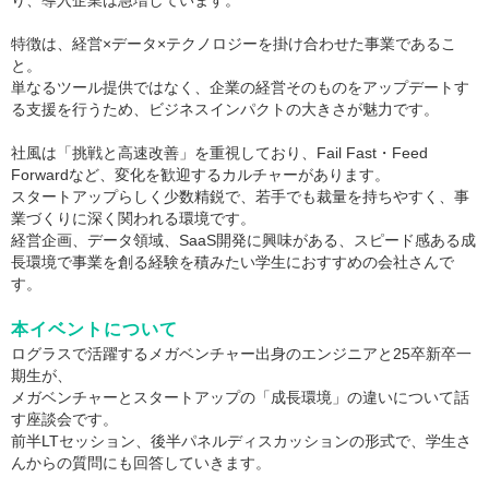
り、導入企業は急増しています。
特徴は、経営×データ×テクノロジーを掛け合わせた事業であるこ
と。
単なるツール提供ではなく、企業の経営そのものをアップデートす
る支援を行うため、ビジネスインパクトの大きさが魅力です。
社風は「挑戦と高速改善」を重視しており、Fail Fast・Feed
Forwardなど、変化を歓迎するカルチャーがあります。
スタートアップらしく少数精鋭で、若手でも裁量を持ちやすく、事
業づくりに深く関われる環境です。
経営企画、データ領域、SaaS開発に興味がある、スピード感ある成
長環境で事業を創る経験を積みたい学生におすすめの会社さんで
す。
本イベントについて
ログラスで活躍するメガベンチャー出身のエンジニアと25卒新卒一
期生が、
メガベンチャーとスタートアップの「成長環境」の違いについて話
す座談会です。
前半LTセッション、後半パネルディスカッションの形式で、学生さ
んからの質問にも回答していきます。