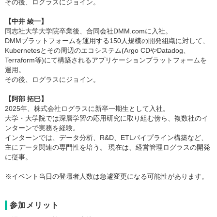
その後、ログラスにジョイン。
【中井 綾一】
同志社大学大学院卒業後、合同会社DMM.comに入社。
DMMプラットフォームを運用する150人規模の開発組織に対して、
Kubernetesとその周辺のエコシステム(Argo CDやDatadog、
Terraform等)にて構築されるアプリケーションプラットフォームを
運用。
その後、ログラスにジョイン。
【阿部 拓巳】
2025年、株式会社ログラスに新卒一期生として入社。
大学・大学院では深層学習の応用研究に取り組む傍ら、複数社のイ
ンターンで実務を経験。
インターンでは、データ分析、R&D、ETLパイプライン構築など、
主にデータ関連の専門性を培う。 現在は、経営管理ログラスの開発
に従事。
※イベント当日の登壇者人数は急遽変更になる可能性があります。
参加メリット