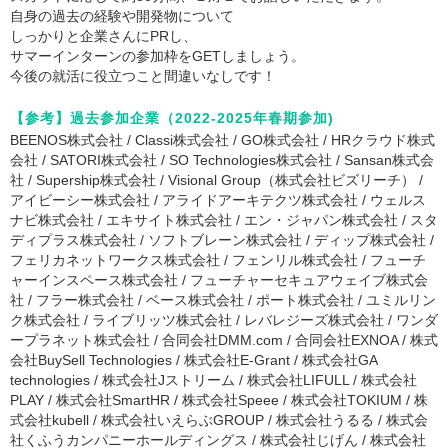
自身の過去の経験や開発物について
しっかりと企業さんにPRし、
サマーインターンの参加枠をGETしましょう。
今後の就活に役立つこと間違いなしです！
【参考】過去参加企業（2022-2025年春期参加)
BEENOS株式会社 / Classi株式会社 / GO株式会社 / HRクラウド株式
会社 / SATORI株式会社 / SO Technologies株式会社 / Sansan株式会
社 / Supership株式会社 / Visional Group（株式会社ビズリーチ） /
アイビーシー株式会社 / アライドアーキテクツ株式会社 / ウェルス
ナビ株式会社 / エキサイト株式会社 / エン・ジャパン株式会社 / スタ
ディプラス株式会社 / ソフトブレーン株式会社 / ディップ株式会社 /
フェリカネットワークス株式会社 / フェンリル株式会社 / フューチ
ャーインスペース株式会社 / フューチャーセキュアウェイブ株式会
社 / フラー株式会社 / ベース株式会社 / ポート株式会社 / ユミルリン
ク株式会社 / ライブリッツ株式会社 / レバレジーズ株式会社 / ワンダ
ープラネット株式会社 / 合同会社DMM.com / 合同会社EXNOA / 株式
会社BuySell Technologies / 株式会社E-Grant / 株式会社GA
technologies / 株式会社Jストリーム / 株式会社LIFULL / 株式会社
PLAY / 株式会社SmartHR / 株式会社Speee / 株式会社TOKIUM / 株
式会社kubell / 株式会社いえらぶGROUP / 株式会社うるる / 株式会
社くふうカンパニーホールディングス / 株式会社じげん / 株式会社