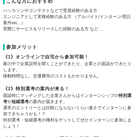
こんな方におすすめ
ハッカソンやコンテストなどで受賞経験のある方
エンジニアとして実務経験のある方 （アルバイト/インターン/受託
案件etc...）
実際にサービスをリリースした経験のある方 など....
参加メリット
《1》オンラインで自宅から参加可能！
家の中で企業説明を聞くことができたり、企業との面談ができたり
します。
移動時間なし、交通費等のコストもかかりません。
《2》特別選考の案内が来る！
面談時にマッチングした企業さんからはインターンシップの
特別選
考
や
短縮選考
の案内が届きます。
通常のエントリーとは比較にならないくらい速さでインターンに参
加できちゃうかも！？
特別選考・短縮選考の権利をゲットしてぜひインターンに参加しま
しょう！