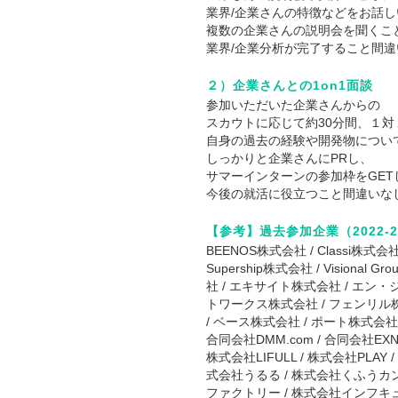
業界/企業さんの特徴などをお話
複数の企業さんの説明会を聞くこ
業界/企業分析が完了すること間
２）企業さんとの1on1面談
参加いただいた企業さんからの
スカウトに応じて約30分間、１
自身の過去の経験や開発物につい
しっかりと企業さんにPRし、
サマーインターンの参加枠をGET
今後の就活に役立つこと間違いな
【参考】過去参加企業（2022-2
BEENOS株式会社 / Classi株式会社
Supership株式会社 / Visi
社 / エキサイト株式会社 / エン
トワークス株式会社 / フェンリル
/ ベース株式会社 / ポート株式会
合同会社DMM.com / 合同会社EXNOA 
株式会社LIFULL / 株式会社PLAY /
式会社うるる / 株式会社くふうカン
ファクトリー / 株式会社インフキュ