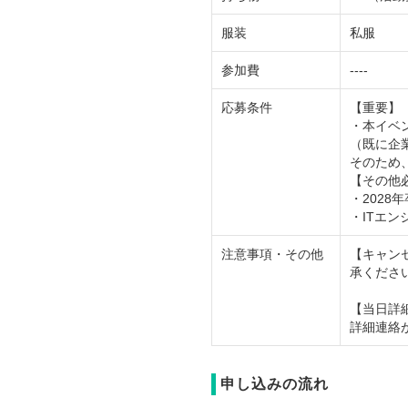
服装
私服
参加費
----
応募条件
【重要】
・本イベ
（既に企
そのため
【その他
・2028
・ITエン
注意事項・その他
【キャン
承くださ
【当日詳
詳細連絡
申し込みの流れ