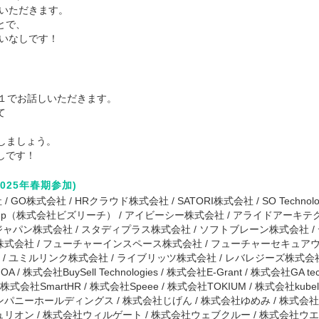
しいただきます。
とで、
違いなしです！
対１でお話しいただきます。
て
しましょう。
しです！
025年春期参加)
 / GO株式会社 / HRクラウド株式会社 / SATORI株式会社 / SO Technolo
onal Group（株式会社ビズリーチ） / アイビーシー株式会社 / アライドア
・ジャパン株式会社 / スタディプラス株式会社 / ソフトブレーン株式会社 /
株式会社 / フューチャーインスペース株式会社 / フューチャーセキュア
社 / ユミルリンク株式会社 / ライブリッツ株式会社 / レバレジーズ株式会
/ 株式会社BuySell Technologies / 株式会社E-Grant / 株式会社GA te
 株式会社SmartHR / 株式会社Speee / 株式会社TOKIUM / 株式会社kube
パニーホールディングス / 株式会社じげん / 株式会社ゆめみ / 株式会
リオン / 株式会社ウィルゲート / 株式会社ウェブクルー / 株式会社ウ