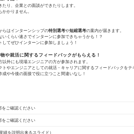
きたり、企業との面談ができたりします。
もかかりません。
！
からはインターンシップの
特別選考
や
短縮選考
の案内が届きます。
ないくらい速さでインターンに参加できちゃうかも！？
トしてぜひインターンに参加しましょう！
発物や就活に関するフィードバックがもらえる！
方以外にも現場エンジニアの方が参加されます。
クトやエンジニアとしての就活・キャリアに関するフィードバックをテ
作成や今後の面接で役に立つこと間違いなし！
部をご確認ください
部をご確認ください
動実績を説明出来るスライド）