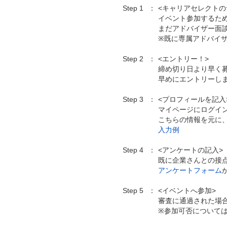
Step 1
<キャリアセレクトの
イベント参加するた
まだアドバイザー面
※既に専属アドバイ
Step 2
<エントリー！>
締め切り日より早く
早めにエントリーし
Step 3
<プロフィールを記入
マイページにログイ
こちらの情報を元に
入力例
Step 4
<アンケートの記入>
既に企業さんとの接
アンケートフォーム
Step 5
<イベントへ参加>
審査に通過された場
※参加可否について