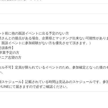
ント前に他の面談イベントに出る予定のない方
業さんとの接点がある場合、企業様とマッチング出来ない可能性があり
、面談イベントに参加経験がない方を優先させて頂きます。）
必須条件】
年卒業予定の方
ジニア志望の方
セル不可】定員が限られているイベントのため、参加確定となった後の
い。
細スケジュール】記載されている時間は見込みのスケジュールです。参
がLINEにて届きますので必ずご確認ください。