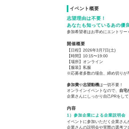
イベント概要
志望理由は不要！
あなたも知っているあの優良
参加希望者はお早めにエントリー
開催概要
【日程】2026年3月7日(土)
【時間】10:15〜19:00
【場所】オンライン
【服装】私服
※応募者多数の場合、締め切りが
参加費
や
志望動機
は一切不要！
オンラインイベントなので、
自宅
企業さんにしっかり自己PRをし
内容
1）参加企業による企業説明会
イベントに参加いただく企業さん
企業さんの説明会や実際の選考フ