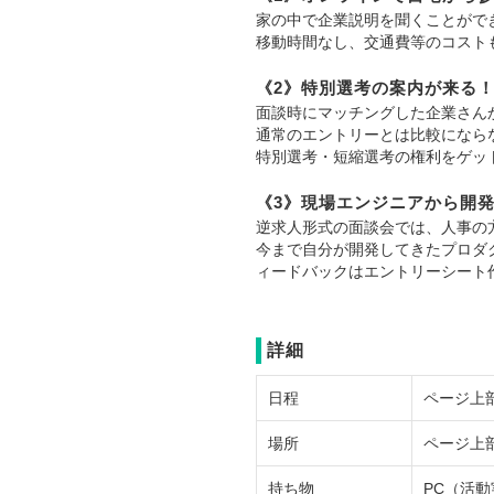
家の中で企業説明を聞くことがで
移動時間なし、交通費等のコスト
《2》特別選考の案内が来る
面談時にマッチングした企業さん
通常のエントリーとは比較になら
特別選考・短縮選考の権利をゲッ
《3》現場エンジニアから開
逆求人形式の面談会では、人事の
今まで自分が開発してきたプロダ
ィードバックはエントリーシート
詳細
日程
ページ上
場所
ページ上
持ち物
PC（活