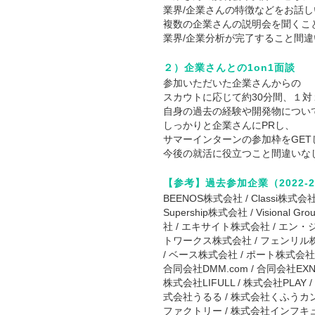
業界/企業さんの特徴などをお話
複数の企業さんの説明会を聞くこ
業界/企業分析が完了すること間
２）企業さんとの1on1面談
参加いただいた企業さんからの
スカウトに応じて約30分間、１
自身の過去の経験や開発物につい
しっかりと企業さんにPRし、
サマーインターンの参加枠をGET
今後の就活に役立つこと間違いな
【参考】過去参加企業（2022-2
BEENOS株式会社 / Classi株式会社
Supership株式会社 / Visi
社 / エキサイト株式会社 / エン
トワークス株式会社 / フェンリル
/ ベース株式会社 / ポート株式会
合同会社DMM.com / 合同会社EXNOA 
株式会社LIFULL / 株式会社PLAY /
式会社うるる / 株式会社くふうカン
ファクトリー / 株式会社インフキュ