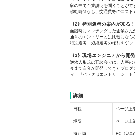
家の中で企業説明を聞くことがで
移動時間なし、交通費等のコスト
《2》特別選考の案内が来る
面談時にマッチングした企業さん
通常のエントリーとは比較になら
特別選考・短縮選考の権利をゲッ
《3》現場エンジニアから開
逆求人形式の面談会では、人事の
今まで自分が開発してきたプロダ
ィードバックはエントリーシート
詳細
日程
ページ上
場所
ページ上
持ち物
PC（活