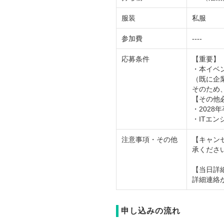
服装
私服
参加費
----
応募条件
【重要】
・本イベ
（既に企
そのため
【その他
・2028
・ITエン
注意事項・その他
【キャン
承くださ
【当日詳
詳細連絡
申し込みの流れ