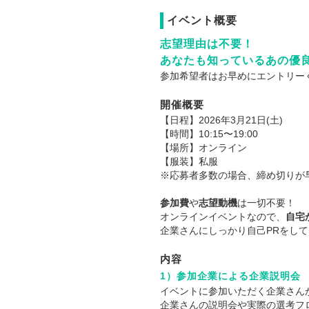
イベント概要
志望理由は不要！
あなたも知っているあの優良
参加希望者はお早めにエントリー
開催概要
【日程】2026年3月21日(土)
【時間】10:15〜19:00
【場所】オンライン
【服装】私服
※応募者多数の場合、締め切りが
参加費
や
志望動機
は一切不要！
オンラインイベントなので、
自宅
企業さんにしっかり自己PRをし
内容
1）参加企業による企業説明会
イベントに参加いただく企業さん
企業さんの説明会や実際の選考フ