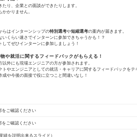
きたり、企業との面談ができたりします。
もかかりません。
！
からはインターンシップの
特別選考
や
短縮選考
の案内が届きます。
ないくらい速さでインターンに参加できちゃうかも！？
トしてぜひインターンに参加しましょう！
発物や就活に関するフィードバックがもらえる！
方以外にも現場エンジニアの方が参加されます。
クトやエンジニアとしての就活・キャリアに関するフィードバックをテ
作成や今後の面接で役に立つこと間違いなし！
部をご確認ください
部をご確認ください
動実績を説明出来るスライド）