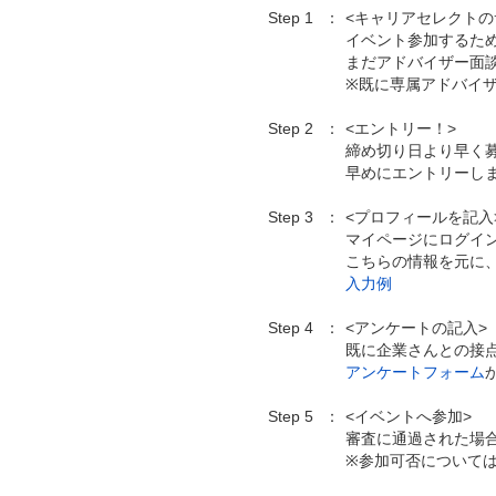
Step 1
<キャリアセレクトの
イベント参加するた
まだアドバイザー面
※既に専属アドバイ
Step 2
<エントリー！>
締め切り日より早く
早めにエントリーし
Step 3
<プロフィールを記入
マイページにログイ
こちらの情報を元に
入力例
Step 4
<アンケートの記入>
既に企業さんとの接
アンケートフォーム
Step 5
<イベントへ参加>
審査に通過された場
※参加可否について