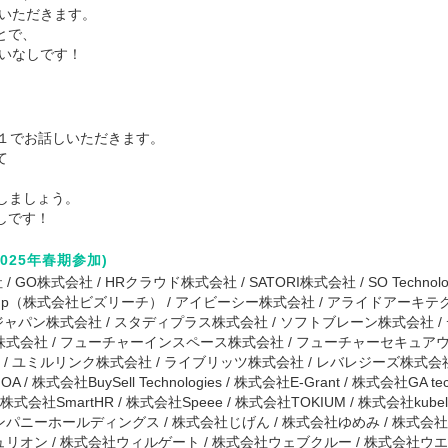
しいただきます。
とで、
違いなしです！
対１でお話しいただきます。
て
しましょう。
しです！
025年春期参加)
 / GO株式会社 / HRクラウド株式会社 / SATORI株式会社 / SO Technolo
onal Group（株式会社ビズリーチ） / アイビーシー株式会社 / アライドア
・ジャパン株式会社 / スタディプラス株式会社 / ソフトブレーン株式会社 /
株式会社 / フューチャーインスペース株式会社 / フューチャーセキュア
社 / ユミルリンク株式会社 / ライブリッツ株式会社 / レバレジーズ株式会
/ 株式会社BuySell Technologies / 株式会社E-Grant / 株式会社GA te
 株式会社SmartHR / 株式会社Speee / 株式会社TOKIUM / 株式会社kube
パニーホールディングス / 株式会社じげん / 株式会社ゆめみ / 株式会
リオン / 株式会社ウィルゲート / 株式会社ウェブクルー / 株式会社ウ