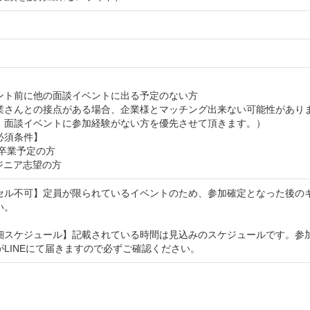
ント前に他の面談イベントに出る予定のない方
業さんとの接点がある場合、企業様とマッチング出来ない可能性があり
、面談イベントに参加経験がない方を優先させて頂きます。）
必須条件】
年卒業予定の方
ジニア志望の方
セル不可】定員が限られているイベントのため、参加確定となった後の
い。
細スケジュール】記載されている時間は見込みのスケジュールです。参
がLINEにて届きますので必ずご確認ください。