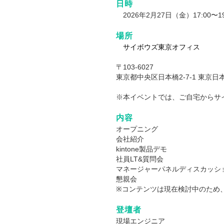
日時
2026年2月27日（金）17:00〜19
場所
サイボウズ東京オフィス
〒103-6027
東京都中央区日本橋2-7-1 東京日
※本イベントでは、ご自宅からサ
内容
オープニング
会社紹介
kintone製品デモ
社員LT&質問会
マネージャーパネルディスカッシ
懇親会
※コンテンツは現在検討中のため
登壇者
現場エンジニア