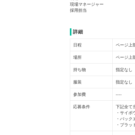
現場マネージャー
採用担当
詳細
日程
ページ上
場所
ページ上
持ち物
指定なし
服装
指定なし
参加費
----
応募条件
下記全て
・サイボ
・バック
・プラッ