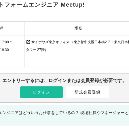
フォームエンジニア Meetup!
程
場所
open_in_new
17:00 〜
サイボウズ東京オフィス （東京都中央区日本橋2-7-1 東京日本
19:30
タワー 27階）
エントリーするには、ログインまたは会員登録が必要です。
ログイン
新規会員登録
エンジニアはどういうお仕事をしているの？ 現場社員やマネージャー