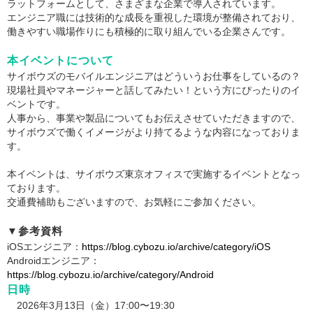
ラットフォームとして、さまざまな企業で導入されています。
エンジニア職には技術的な成長を重視した環境が整備されており、
働きやすい職場作りにも積極的に取り組んでいる企業さんです。
本イベントについて
サイボウズのモバイルエンジニアはどういうお仕事をしているの？
現場社員やマネージャーと話してみたい！という方にぴったりのイ
ベントです。
人事から、事業や製品についてもお伝えさせていただきますので、
サイボウズで働くイメージがより持てるような内容になっておりま
す。
本イベントは、サイボウズ東京オフィスで実施するイベントとなっ
ております。
交通費補助もございますので、お気軽にご参加ください。
▼参考資料
iOSエンジニア：
https://blog.cybozu.io/archive/category/iOS
Androidエンジニア：
https://blog.cybozu.io/archive/category/Android
日時
2026年3月13日（金）17:00〜19:30