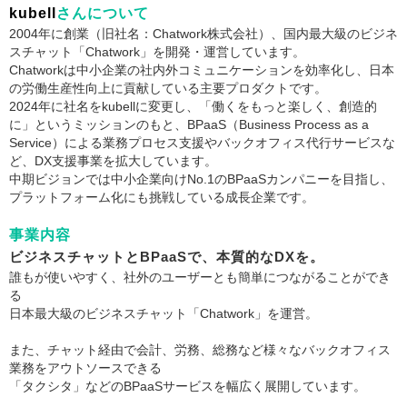
kubell
さんについて
2004年に創業（旧社名：Chatwork株式会社）、国内最大級のビジネ
スチャット「Chatwork」を開発・運営しています。
Chatworkは中小企業の社内外コミュニケーションを効率化し、日本
の労働生産性向上に貢献している主要プロダクトです。
2024年に社名をkubellに変更し、「働くをもっと楽しく、創造的
に」というミッションのもと、BPaaS（Business Process as a
Service）による業務プロセス支援やバックオフィス代行サービスな
ど、DX支援事業を拡大しています。
中期ビジョンでは中小企業向けNo.1のBPaaSカンパニーを目指し、
プラットフォーム化にも挑戦している成長企業です。
事業内容
ビジネスチャットとBPaaSで、本質的なDXを。
誰もが使いやすく、社外のユーザーとも簡単につながることができ
る
日本最大級のビジネスチャット「Chatwork」を運営。
また、チャット経由で会計、労務、総務など様々なバックオフィス
業務をアウトソースできる
「タクシタ」などのBPaaSサービスを幅広く展開しています。