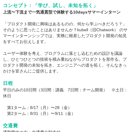
コンセプト：「学び、試し、未知を拓く」
上流〜下流まで一気通貫型で体験する10daysサマーインターン
「プロダクト開発に興味はあるものの、何から学ぶべきだろう？」
そのように思ったことはありませんか？kubell（旧Chatwork） のサ
マーインターンシップでは、実務に根差したプロダクト開発の知見
をすべてお伝えします。
ユーザー体験を考え、プログラムに落とし込むための設計を議論
し、ひとつひとつの技術を積み重ねながらプロダクトを形作る。プ
ロダクト開発の未知を拓き、エンジニアへの道を拓く。そんなきっ
かけを皆さんにご提供します。
日程
平日のみの10日間（3日間：講義 7日間：チーム開発） ※土日：
休日
第1ターム：8/17（月）〜28（金）
第2ターム：8/31（月）〜9/11（金）
交通費