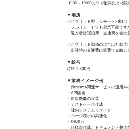
10:00～19:00の間で配属先と
▼場所
ハイブリット型（リモート×来社
フルリモートでも就業可能です
遠方者は宿泊費・交通費を会社
ハイブリット勤務の場合出社頻度
出社時の交通費は実費で支給し
▼給与
時給 1,500円
▼業務イメージ例
・@cosme関連サービスの運用や
・API開発
・新規機能の実装
・テストケース作成
・社内システムリメイク
・ページ表示の高速化
・DB移行
・仕様書作成、ドキュメント整備