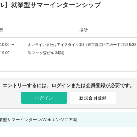
ル】就業型サマーインターンシップ
程
場所
10:00 〜
オンラインまたはアイスタイル本社(東京都港区⾚坂⼀丁⽬12番32
19:00
号 アーク森ビル 34階)
エントリーするには、ログインまたは会員登録が必要です。
ログイン
新規会員登録
就業型サマーインターン/Webエンジニア職