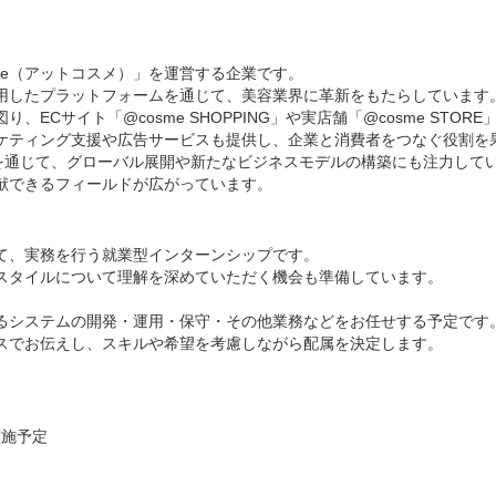
me（アットコスメ）」を運営する企業です。
用したプラットフォームを通じて、美容業界に革新をもたらしています
ECサイト「@cosme SHOPPING」や実店舗「@cosme STOR
ケティング支援や広告サービスも提供し、企業と消費者をつなぐ役割を
携を通じて、グローバル展開や新たなビジネスモデルの構築にも注力して
献できるフィールドが広がっています。
て、実務を行う就業型インターンシップです。
スタイルについて理解を深めていただく機会も準備しています。
するシステムの開発・運用・保守・その他業務などをお任せする予定です
スでお伝えし、スキルや希望を考慮しながら配属を決定します。
）
実施予定