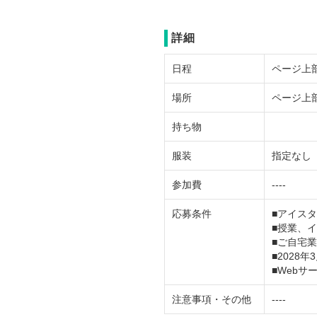
詳細
日程
ページ上
場所
ページ上
持ち物
服装
指定なし
参加費
----
応募条件
■アイス
■授業、
■ご自宅
■2028
■Web
注意事項・その他
----