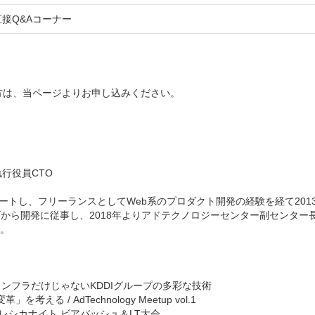
直接Q&Aコーナー
方は、当ページよりお申し込みください。
 執行役員CTO
トし、フリーランスとしてWeb系のプロダクト開発の経験を経て2013年に
の立ち上げから開発に従事し、2018年よりアドテクノロジーセンター副センター長、
任。
 #0 通信インフラだけじゃないKDDIグループの多彩な技術
る / AdTechnology Meetup vol.1
レシカナイト ビアバッシュ＆LT大会