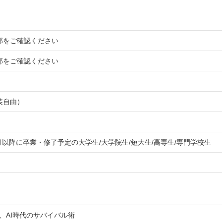
部をご確認ください
部をご確認ください
装自由）
3月以降に卒業・修了予定の大学生/大学院生/短大生/高専生/専門学校生
る、AI時代のサバイバル術