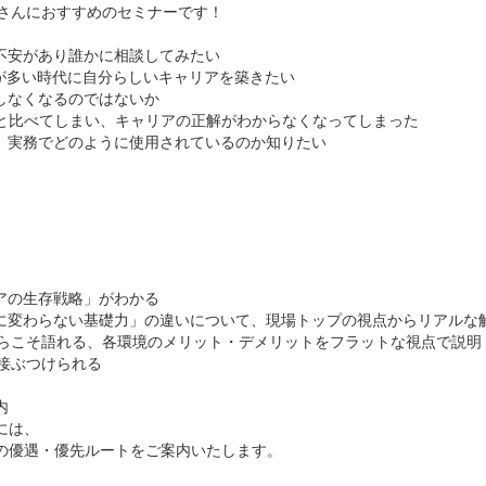
皆さんにおすすめのセミナーです！
、不安があり誰かに相談してみたい
化が多い時代に自分らしいキャリアを築きたい
しなくなるのではないか
と比べてしまい、キャリアの正解がわからなくなってしまった
が、実務でどのように使用されているのか知りたい
アの生存戦略」がわかる
対に変わらない基礎力」の違いについて、現場トップの視点からリアルな
からこそ語れる、各環境のメリット・デメリットをフラットな視点で説明
接ぶつけられる
内
には、
の優遇・優先ルートをご案内いたします。