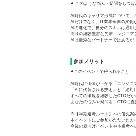
⚫︎ このような悩み・疑問をもつ
AI時代のキャリア形成について
AIだけでなく、IT業界全体の変
AIの進化で、自分のスキルは通用
周りの経験豊富な先輩エンジニア
AIは優秀なパートナーではある
参加メリット
⚫︎このイベントで得られること
AI時代に価値が上がる「エンジニ
「AIに代替される技術」と「絶
すべての環境を経験したCTOだ
あなたの悩みや疑問を、CTOに直
※【早期選考ルート】への優先案
本イベントにご参加いただいた方
今後の夏向けイベントや本選考へ