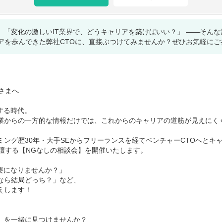
」「変化の激しいIT業界で、どうキャリアを築けばいい？」 ——そん
アを歩んできた弊社CTOに、直接ぶつけてみませんか？ぜひお気軽にご
さまへ
する時代。
業からの一方的な情報だけでは、これからのキャリアの道筋が見えにく
ング歴30年・大手SEからフリーランスを経てベンチャーCTOへとキ
壇する【NGなしの相談会】を開催いたします。
要になりませんか？」
なら結局どっち？」など、
えします！
」を一緒に見つけませんか？