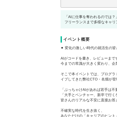
「AIに仕事を奪われるのでは？
フリーランスまで多様なキャリ
イベント概要
⚫︎ 変化の激しい時代の就活生の皆
AIがコードを書き、レビューまで
今までの常識が大きく変わり、企
そこで本イベントでは、プログラミ
イブしてきた弊社CTO・名畑が登
「ぶっちゃけAIがあれば若手は不
「大手とベンチャー、新卒で行く
皆さんのリアルな不安に直接お答
不確実な時代を生き抜く、
あなただけの「キャリアのヒント