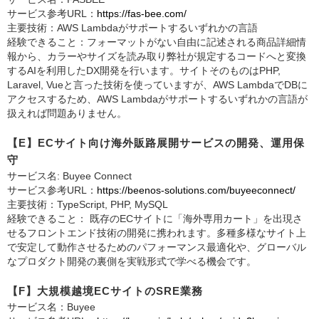
サービス参考URL：
https://fas-bee.com/
主要技術：AWS Lambdaがサポートするいずれかの言語
経験できること：フォーマットがない自由に記述される商品詳細情
報から、カラーやサイズを読み取り弊社が規定するコードへと変換
するAIを利用したDX開発を行います。サイトそのものはPHP,
Laravel, Vueと言った技術を使っていますが、AWS LambdaでDBに
アクセスするため、AWS Lambdaがサポートするいずれかの言語が
扱えれば問題ありません。
【E】ECサイト向け海外販路展開サービスの開発、運用保
守
サービス名: Buyee Connect
サービス参考URL：
https://beenos-solutions.com/buyeeconnect/
主要技術：TypeScript, PHP, MySQL
経験できること： 既存のECサイトに「海外専用カート」を出現さ
せるフロントエンド技術の開発に携われます。多種多様なサイト上
で安定して動作させるためのパフォーマンス最適化や、グローバル
なプロダクト開発の裏側を実戦形式で学べる機会です。
【F】大規模越境ECサイトのSRE業務
サービス名：Buyee