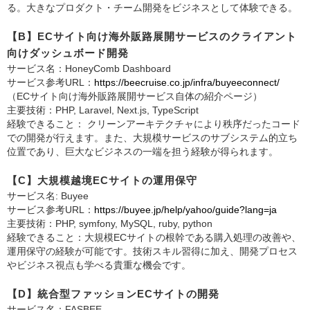
る。大きなプロダクト・チーム開発をビジネスとして体験できる。
【B】ECサイト向け海外販路展開サービスのクライアント
向けダッシュボード開発
サービス名：HoneyComb Dashboard
サービス参考URL：
https://beecruise.co.jp/infra/buyeeconnect/
（ECサイト向け海外販路展開サービス自体の紹介ページ）
主要技術：PHP, Laravel, Next.js, TypeScript
経験できること： クリーンアーキテクチャにより秩序だったコード
での開発が行えます。また、大規模サービスのサブシステム的立ち
位置であり、巨大なビジネスの一端を担う経験が得られます。
【C】大規模越境ECサイトの運用保守
サービス名: Buyee
サービス参考URL：
https://buyee.jp/help/yahoo/guide?lang=ja
主要技術：PHP, symfony, MySQL, ruby, python
経験できること：大規模ECサイトの根幹である購入処理の改善や、
運用保守の経験が可能です。技術スキル習得に加え、開発プロセス
やビジネス視点も学べる貴重な機会です。
【D】統合型ファッションECサイトの開発
サービス名：FASBEE