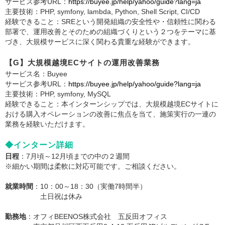
サービス参考URL：
https://buyee.jp/help/yahoo/guide?lang=ja
主要技術：PHP, symfony, lambda, Python, Shell Script, CI/CD
経験できること：SREという開発組織の安全性や・信頼性に関わる
部署で、運用改善とそのための組織づくりという２つをテーマに基
づき、大規模サービスに深く関わる貴重な経験ができます。
【G】大規模越境ECサイトの運用改善業務
サービス名：Buyee
サービス参考URL：
https://buyee.jp/help/yahoo/guide?lang=ja
主要技術：PHP, symfony, MySQL
経験できること：本インターンシップでは、大規模越境ECサイトに
おける購入オペレーションの改善に焦点を当て、施策実行の一連の
業務を経験いただけます。
◆インターン詳細
日程
：7月頃～12月頃までの中の２週間
※細かい期間は柔軟に対応可能です。ご相談ください。
就業時間
：10：00～18：30（実働7時間半）
土日祝は休み
勤務地
：オフィBEENOS株式会社 五反田オフィス