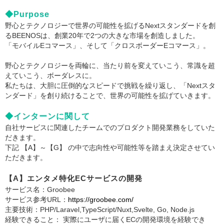
◆Purpose
野心とテクノロジーで世界の可能性を拡げるNextスタンダードを創
るBEENOSは、創業20年で2つの大きな市場を創造しました。
「モバイルEコマース」、そして「クロスボーダーEコマース」。
野心とテクノロジーを両輪に、当たり前を変えていこう、常識を超
えていこう、ボーダレスに。
私たちは、大胆に圧倒的なスピードで挑戦を繰り返し、「Nextスタ
ンダード」を創り続けることで、世界の可能性を拡げていきます。
◆インターンに関して
自社サービスに関連したチームでのプロダクト開発業務をしていた
だきます。
下記 【A】～【G】 の中で志向性や可能性等を踏まえ決定させてい
ただきます。
【A】エンタメ特化ECサービスの開発
サービス名：Groobee
サービス参考URL：
https://groobee.com/
主要技術：PHP/Laravel,TypeScript/Nuxt,Svelte, Go, Node.js
経験できること： 実際にユーザに届くECの開発環境を経験でき