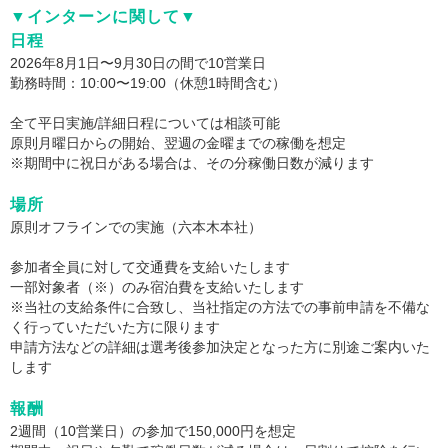
▼インターンに関して▼
日程
2026年8月1日〜9月30日の間で10営業日
勤務時間：10:00〜19:00（休憩1時間含む）
全て平日実施/詳細日程については相談可能
原則月曜日からの開始、翌週の金曜までの稼働を想定
※期間中に祝日がある場合は、その分稼働日数が減ります
場所
原則オフラインでの実施（六本木本社）
参加者全員に対して交通費を支給いたします
一部対象者（※）のみ宿泊費を支給いたします
※当社の支給条件に合致し、当社指定の方法での事前申請を不備な
く行っていただいた方に限ります
申請方法などの詳細は選考後参加決定となった方に別途ご案内いた
します
報酬
2週間（10営業日）の参加で150,000円を想定