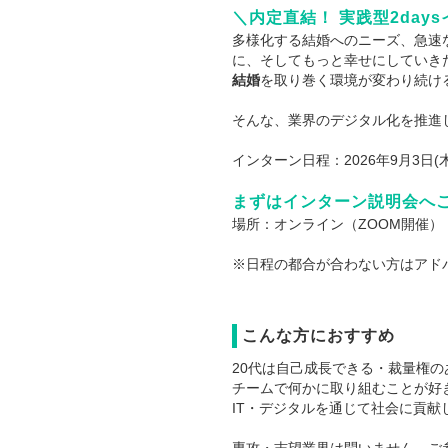
＼内定直結！ 実践型2da
多様化する結婚へのニーズ、急速
に、そしてもっと幸せにしていき
結婚
を取り巻く環境が変わり続け
そんな、業界のデジタル化を推進
インターン日程：2026年9月3日(木)
まずはインターン説明会へ
場所：オンライン（ZOOM開催）
※日程の都合が合わない方はアド
こんな方におすすめ
20代は自己成長できる・裁量権
チームで何かに取り組むことが好
IT・デジタルを通じて社会に貢献
専攻・志望業界は問いません。ご