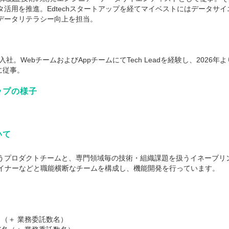
活用を推進。Edtechスタートアップを経てマイベストにはデータサ
データリテラシー向上を担当。
。WebチームおよびAppチームにてTech Leadを経験し、2026年より新
げに従事。
ップの様子
いて
うプロダクトチームと、専門領域毎の技術・組織課題を扱うイネーブリ
ザイナーなどと職能横断なチームを構成し、機能開発を行っています。
（＋ 業務委託数名）