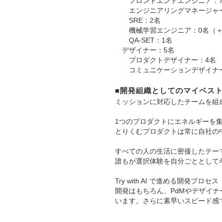
フロントエンドエンジニア：7
エンジニアリングマネージャー
SRE：2名
機械学習エンジニア：0名（＋ 
QA-SET：1名
デザイナー：5名
プロダクトデザイナー：4名
コミュニケーションデザイナー
■開発組織としてのマイベス
ミッションに対応したチームを組
1つのプロダクトにエネルギーを
とりくむプロダクトは常に自社の
すべての人の生活に密接したテー
誰もが選択体験を自分ごととして
Try with AI で進める開発プロセス
開発はもちろん、PdMやデザイナーも
います。さらに素早いスピード感