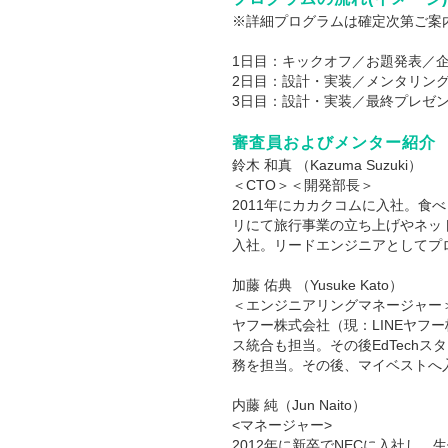
※詳細プログラムは確定次第ご案
1日目：キックオフ／お題発表／
2日目：設計・実装／メンタリン
3日目：設計・実装／最終プレゼ
審査員およびメンター紹介
鈴木 和真 （Kazuma Suzuki）
＜CTO＞＜開発部長＞
2011年にカカクコムに入社。
リにて旅行事業の立ち上げやネッ
入社。リードエンジニアとしてプロ
加藤 佑典 （Yusuke Kato）
＜エンジニアリングマネージャー
ヤフー株式会社（現：LINEヤフー株
ス統合も担当。その後EdTech
務を担当。その後、マイベストへ
内藤 純（Jun Naito）
<マネージャー>
2012年に新卒でNECに入社し