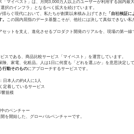
「マイベスト」は、月間3,000万人以上のユーザーが利用する国内最
「選択のインフラ」となるべく拡大を続けています。
性が揺らぐ現代において、私たちが創業以来積み上げてきた
「自社検証に
す。
この国内屈指のデータ基盤こそが、他社には決して真似できない私
。
アセットを支え、進化させるプロダクト開発のリアルを、現場の第一線
Tサービスである、商品比較サービス「マイベスト」を運営しています。
保険、家電、化粧品。人は1日に何度も「どれを選ぶか」を意思決定し
う行動そのもの
にアプローチするサービスです。
人：日本人の約4人に1人
深く定着しているサービス
影響規模
開中のベンチャー
展開を開始した、グローバルベンチャーです。