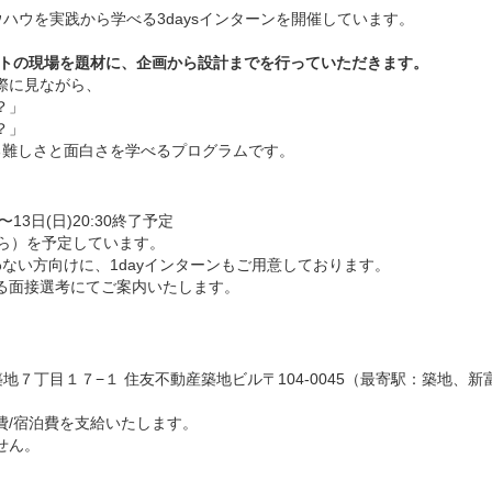
発ノウハウを実践から学べる3daysインターンを開催しています。
ロダクトの現場を題材に、企画から設計までを行っていただきます。
際に見ながら、
？」
？」
る難しさと面白さを学べるプログラムです。
ト〜13日(日)20:30終了予定
から）を予定しています。
わない方向けに、1dayインターンもご用意しております。
る面接選考にてご案内いたします。
区築地７丁目１７−１ 住友不動産築地ビル〒104-0045（最寄駅：築地、新
費/宿泊費を支給いたします。
せん。