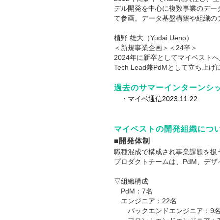
デル開発を中心に複数事業のデータ
て参画。データ基盤構築や組織の
植野 雄大（Yudai Ueno）
＜新規事業企画＞＜24卒＞
2024年に新卒としてマイベストへ入社
Tech Lead兼PdMとして立ち上
過去のサマーインターンシ
・
マイベ通信2023.11.22
マイベストの開発組織につ
■開発体制
職種混成で構成され事業課題を扱
プロダクトチームは、PdM、デ
▽組織構成
PdM：7名
エンジニア：22名
バックエンドエンジニア：9名