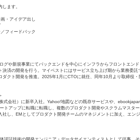
内します。
企画・アイデア出し
グ
ン／フィードバック
食べログや新規事業にてバックエンドを中心にインフラからフロントエン
ト決済の開発を行う。マイベストにはサービス立ち上げ期から業務委託で
ダクト開発を推進。2025年1月にCTOに就任、同年10月より取締役
＞
式会社）に新卒入社。Yahoo!地図などの既存サービスや、ebookjapan
スタートアップに転職に転職し、複数のプロダクト開発やスクラムマスター、
入社し、EMとしてプロダクト開発チームのマネジメントに加え、エン
、生体認証技術の開発エンジニア・データサイエンティストとして従事。