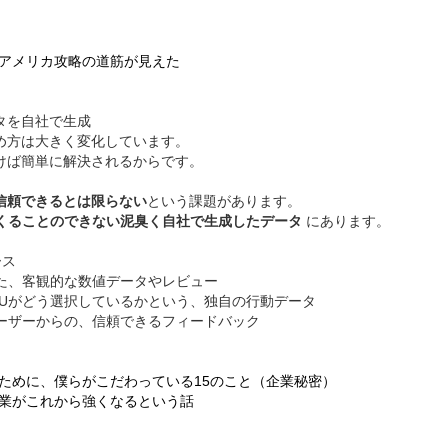
アメリカ攻略の道筋が見えた
タを自社で生成
め方は大きく変化しています。
聞けば簡単に解決されるからです。
信頼できるとは限らない
という課題があります。
つくることのできない泥臭く自社で生成したデータ
にあります。
ース
た、客観的な数値データやレビュー
万UUがどう選択しているかという、独自の行動データ
ーザーからの、信頼できるフィードバック
ために、僕らがこだわっている15のこと（企業秘密）
業がこれから強くなるという話