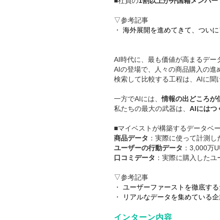
■社員の
1割以上が外国籍メンバー
▽参考記事
・
海外展開を進めてきて、ついに
AI時代に、最も価値が高まるデー
AIの登場で、人々の商品購入の進
検索して比較する工程は、AIに
一方でAIには、
情報の出どころが
私たちの最大の武器は、
AIには
■マイベストが構築するデータベ
商品データ
：実際に使って計測し
ユーザーの行動データ
：3,000
口コミデータ
：実際に購入したユ
▽参考記事
・
ユーザーファーストを徹底する
・
リアルなデータを集めている企
インターン内容