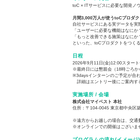
toC × ITサービスに必要な開
月間3,000万人が使うtoCプ
自社サービスにある実データを実
「ユーザーに必要な機能はなにか
「もっと改善できる施策はなにか
といった、toCプロダクトをつく
日程
2026年9月11日(金)12:00スター
※最終日には懇親会（18時ごろ
※3daysインターンのご予定が合
詳細はエントリー後にご案内す
実施場所 / 会場
株式会社マイベスト 本社
住所：〒104-0045 東京都中央
※遠方からお越しの場合は、交通
※オンラインでの開催はございま
プログラムの流れ(イメージ)