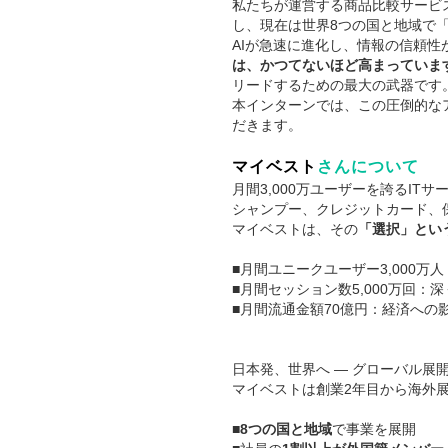
私たちが運営する商品比較サービス
し、現在は世界8つの国と地域で
AIが急速に進化し、情報の信頼
は、かつてないほど高まっていま
リードするための最大の武器です
本インターンでは、この圧倒的な
だきます。
マイベスト
さんについて
月間3,000万ユーザーを誇るI
シャンプー、クレジットカード、
マイベストは、その
「選択」とい
■月間ユニークユーザー3,000万
■月間セッション数5,000万回：
■月間流通金額70億円：経済への
日本発、世界へ — グローバル展
マイベストは創業2年目から海外
■
8つの国と地域
で事業を展開