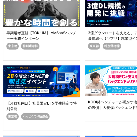
早期選考直結【TOKIUM】 AI×SaaSベンチ
3億ダウンロードを支える、
ャー実務インターン
最前線へ【ヤプリ】就業型イ
東京都
特別選考枠
東京都
特別選考枠
KDDI発ベンチャーが明かす 
【オロ社内LT】社員限定LTを学生限定で特
の裏側｜大規模バックエンド
別公開
東京都
ハッカソン/勉強会