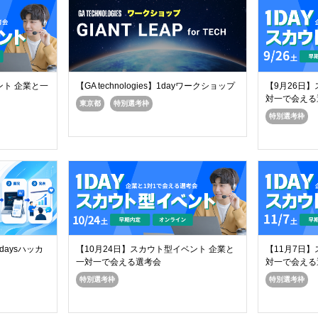
ント 企業と一
【GA technologies】1dayワークショップ
【9月26日
対一で会える
東京都
特別選考枠
特別選考枠
daysハッカ
【10月24日】スカウト型イベント 企業と
【11月7日
一対一で会える選考会
対一で会える
特別選考枠
特別選考枠