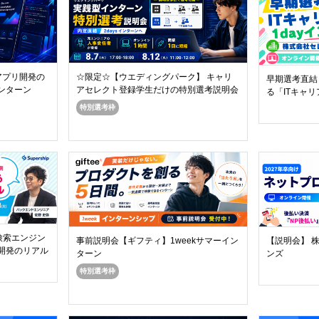
☆限定☆【ウエディングパーク】 キャリ
アプリ開発の
早期選考直結
アセレクト登録学生だけの特別選考説明会
ンターン
る「ITキャリ
特別選考枠
検索エンジン
【説明会】 
事前説明会【ギフティ】1weekサマーイン
開発のリアル
ンズ
ターン
特別選考枠