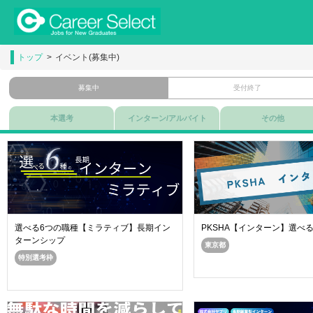
トップ
イベント(募集中)
募集中
受付終了
本選考
インターン/アルバイト
その他
選べる6つの職種【ミラティブ】長期イン
PKSHA【インターン】選べ
ターンシップ
東京都
特別選考枠