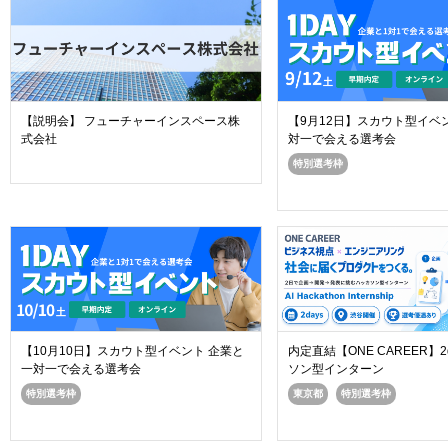
【説明会】 フューチャーインスペース株
【9月12日】スカウト型イベ
式会社
対一で会える選考会
特別選考枠
内定直結【ONE CAREER】2
【10月10日】スカウト型イベント 企業と
ソン型インターン
一対一で会える選考会
東京都
特別選考枠
特別選考枠