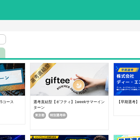
る5コース
選考直結型【ギフティ】1weekサマーイン
【早期選考】
ターン
東京都
特別選考枠