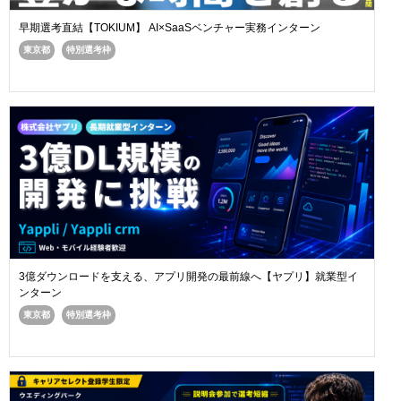
早期選考直結【TOKIUM】 AI×SaaSベンチャー実務インターン
東京都
特別選考枠
3億ダウンロードを支える、アプリ開発の最前線へ【ヤプリ】就業型イ
ンターン
東京都
特別選考枠