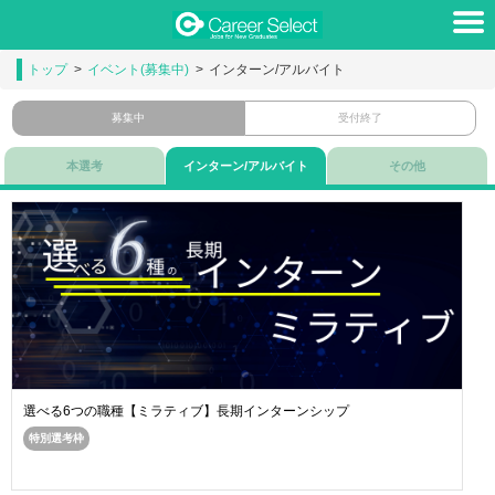
トップ
イベント(募集中)
インターン/アルバイト
募集中
受付終了
本選考
インターン/アルバイト
その他
選べる6つの職種【ミラティブ】長期インターンシップ
特別選考枠