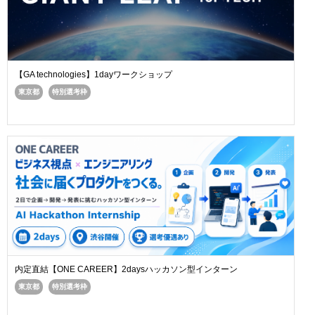
【GA technologies】1dayワークショップ
東京都
特別選考枠
内定直結【ONE CAREER】2daysハッカソン型インターン
東京都
特別選考枠