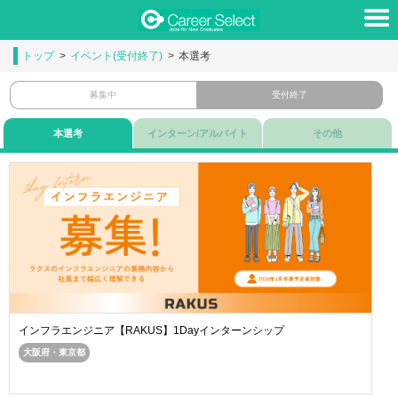
トップ
イベント(受付終了)
本選考
募集中
受付終了
本選考
インターン/アルバイト
その他
インフラエンジニア【RAKUS】1Dayインターンシップ
大阪府・東京都