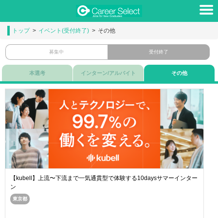
トップ
イベント(受付終了)
その他
募集中
受付終了
本選考
インターン/アルバイト
その他
【kubell】上流〜下流まで一気通貫型で体験する10daysサマーインター
ン
東京都